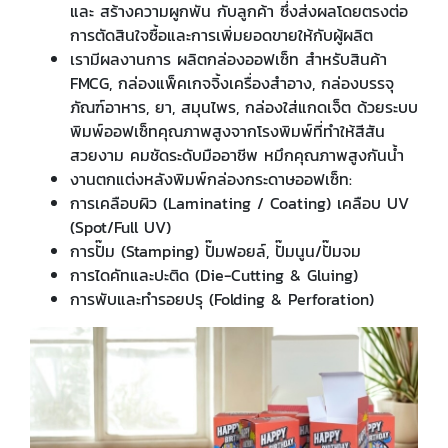
และ สร้างความผูกพัน กับลูกค้า ซึ่งส่งผลโดยตรงต่อ
การตัดสินใจซื้อและการเพิ่มยอดขายให้กับผู้ผลิต
เรามีผลงานการ ผลิตกล่องออฟเซ็ท สำหรับสินค้า
FMCG, กล่องแพ็คเกจจิ้งเครื่องสำอาง, กล่องบรรจุ
ภัณฑ์อาหาร, ยา, สมุนไพร, กล่องใส่แกดเจ็ต ด้วยระบบ
พิมพ์ออฟเซ็ทคุณภาพสูงจากโรงพิมพ์ที่ทำให้สีสัน
สวยงาม คมชัดระดับมืออาชีพ หมึกคุณภาพสูงกันน้ำ
งานตกแต่งหลังพิมพ์กล่องกระดาษออฟเซ็ท:
การเคลือบผิว (Laminating / Coating) เคลือบ UV
(Spot/Full UV)
การปั๊ม (Stamping) ปั๊มฟอยล์, ปั๊มนูน/ปั๊มจม
การไดคัทและปะติด (Die-Cutting & Gluing)
การพับและทำรอยปรุ (Folding & Perforation)