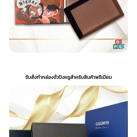
รับสั่งทำกล่องจั่วปังหรูสำหรับสินค้าพรีเมียม