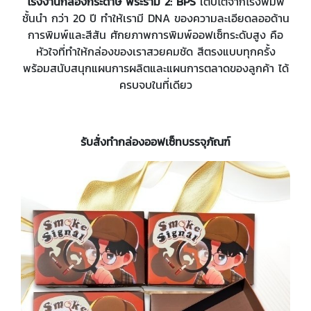
โรงงานกล่องกระดาษ พระราม
2: BPS
เติบโตจากโรงพิมพ์
ชั้นนำ กว่า 20 ปี ทำให้เรามี DNA ของความละเอียดลออด้าน
การพิมพ์และสีสัน ศักยภาพการพิมพ์ออฟเซ็ทระดับสูง คือ
หัวใจที่ทำให้กล่องของเราสวยคมชัด สีตรงแบบทุกครั้ง
พร้อมสนับสนุกแผนการผลิตและแผนการตลาดของลูกค้า ได้
ครบจบในที่เดียว
รับสั่งทำกล่องออฟเซ็ทบรรจุภัณฑ์