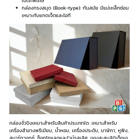
เปิดที่พิเศษ
กล่องทรงสมุด (Book-type): ทันสมัย มีแม่เหล็กซ่อน
เหมาะกับแกดเจ็ตและไอที
กล่องจั่วปังเหมาะสำหรับสินค้าประเภทใด: เหมาะสำหรับ
เครื่องสำอางพรีเมียม, น้ำหอม, เครื่องประดับ, นาฬิกา, หูฟัง,
สมาร์ทวอทช์, ช็อกโกแลตและไวน์รสเลิศ, ของสะสมลิมิเต็ดเอ