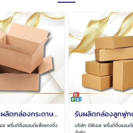
โรงงานผลิตกล่องกระดาษลูกฟูก พระราม2
เอส พริ้นท์ติ้งแอนด์แพ็คเกจจิ้ง
บริษัท บีพีเอส พริ้นท์ติ้งแอนด์
จำกัด