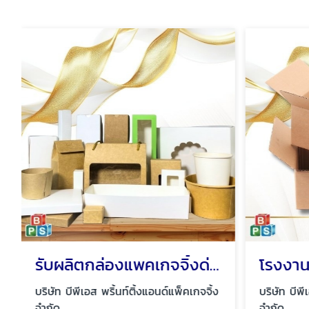
รับผลิตกล่องแพคเกจจิ้งด่วน
บริษัท บีพีเอส พริ้นท์ติ้งแอนด์แพ็คเกจจิ้ง
บริษัท บีพี
จำกัด
จำกัด