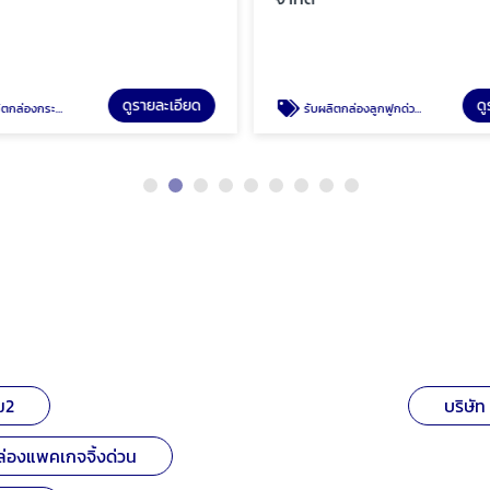
ดูรายละเอียด
ดู
ะดาษลูกฟูก พระราม2
รับผลิตกล่องลูกฟูกด่วน พระราม2
ม2
บริษัท
ล่องแพคเกจจิ้งด่วน